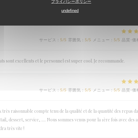
プライバシーポリシー
undefined
サービス
:
5
/5
雰囲気
:
5
/5
メニュー
:
5
/5
品質-価
サービス
:
5
/5
雰囲気
:
5
/5
メニュー
:
5
/5
品質-価
lats sont excellents et le personnel est super cool. Je recommande.
サービス
:
5
/5
雰囲気
:
5
/5
メニュー
:
5
/5
品質-価
très raisonnable compte tenu de la qualité et de la quantité des repas d
tail, dessert, service, ..... Nous sommes venus pour la 1ère fois avec des a
ra très vite !