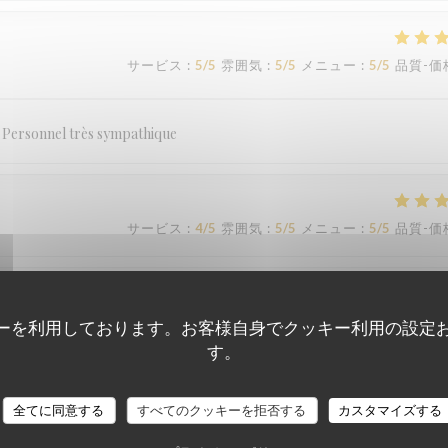
サービス
:
5
/5
雰囲気
:
5
/5
メニュー
:
5
/5
品質-価
. Personnel très sympathique
サービス
:
4
/5
雰囲気
:
5
/5
メニュー
:
5
/5
品質-価
サービス
:
5
/5
雰囲気
:
5
/5
メニュー
:
5
/5
品質-価
ーを利用しております。お客様自身でクッキー利用の設定
す。
全てに同意する
すべてのクッキーを拒否する
カスタマイズする