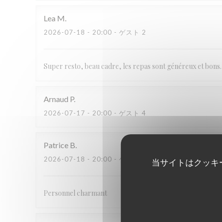
Lea
M
2026-07-18
- 20:00 - ゲスト 2
Super resto, beau cadre, les repas sont généreux et bons
Arnaud
P
2026-07-17
- 20:00 - ゲスト 4
Patrice
B
2026-07-18
- 20:00 - ゲスト 6
当サイトはクッキ
Personnel charmant