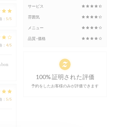
サービス
雰囲気
格
:
5
/5
メニュー
品質-価格
格
:
4
/5
n bon
100% 証明された評価
予約をしたお客様のみが評価できます
格
:
5
/5