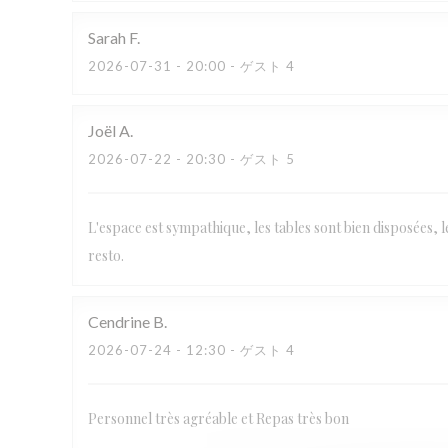
Sarah
F
2026-07-31
- 20:00 - ゲスト 4
Joël
A
2026-07-22
- 20:30 - ゲスト 5
L'espace est sympathique, les tables sont bien disposées, l
resto.
Cendrine
B
2026-07-24
- 12:30 - ゲスト 4
Personnel très agréable et Repas très bon