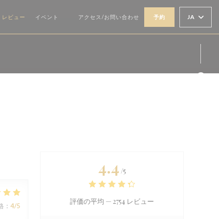
JA
レビュー
イベント
アクセス/お問い合わせ
予約
((新しいウィンドウで開きます))
Fa
Ins
4.4
/5
評価の平均 —
2754 レビュー
格
:
4
/5