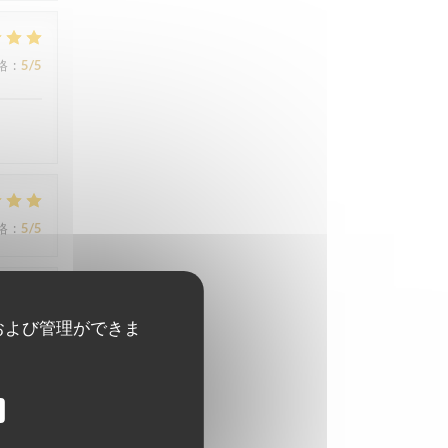
格
:
5
/5
格
:
5
/5
格
:
5
/5
および管理ができま