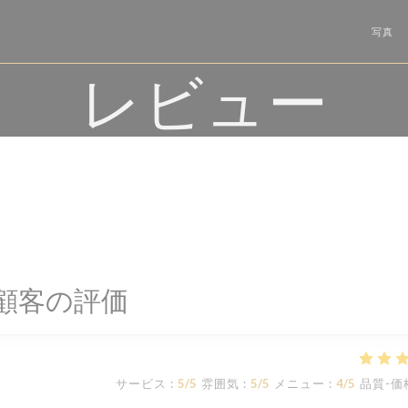
写真
レビュー
顧客の評価
サービス
:
5
/5
雰囲気
:
5
/5
メニュー
:
4
/5
品質-価