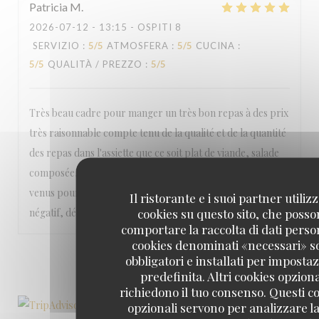
Patricia
M
2026-07-12
- 13:15 - OSPITI 8
SERVIZIO
:
5
/5
ATMOSFERA
:
5
/5
CUCINA
:
5
/5
QUALITÀ / PREZZO
:
5
/5
Très beau cadre pour manger un très bon repas à des prix
très raisonnable compte tenu de la qualité et de la quantité
des repas dans l'assiette que ce soit plat de viande, salade
composée, cocktail, dessert, service, ..... Nous sommes
venus pour la 1ère fois avec des amis et je n'ai Rien à dire de
Il ristorante e i suoi partner utiliz
cookies su questo sito, che poss
négatif, désolée pour vous ! On reviendra très vite !
comportare la raccolta di dati person
cookies denominati «necessari» s
1
2
3
obbligatori e installati per imposta
predefinita. Altri cookies opziona
richiedono il tuo consenso. Questi c
opzionali servono per analizzare la