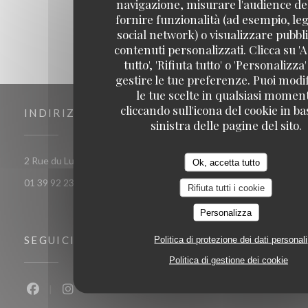
navigazione, misurare l'audience del
fornire funzionalità (ad esempio, leg
social network) o visualizzare pubbli
contenuti personalizzati. Clicca su 'A
tutto', 'Rifiuta tutto' o 'Personalizza
gestire le tue preferenze. Puoi modi
le tue scelte in qualsiasi momen
cliccando sull'icona del cookie in ba
INDIRIZZO
sinistra delle pagine del sito.
((apre una nuova finest
2 Rue du Luat 95350 Saint-Brice-sous-Forêt
Ok, accetta tutto
01 39 92 23 82
Rifiuta tutti i cookie
Personalizza
SEGUICI
Politica di protezione dei dati personali
Politica di gestione dei cookie
Facebook ((apre una nuova finestra))
Instagram ((apre una nuova finestra))