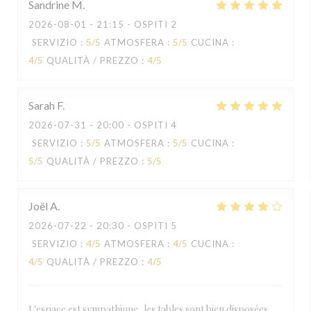
Sandrine
M
2026-08-01
- 21:15 - OSPITI 2
SERVIZIO
:
5
/5
ATMOSFERA
:
5
/5
CUCINA
:
4
/5
QUALITÀ / PREZZO
:
4
/5
Sarah
F
2026-07-31
- 20:00 - OSPITI 4
SERVIZIO
:
5
/5
ATMOSFERA
:
5
/5
CUCINA
:
5
/5
QUALITÀ / PREZZO
:
5
/5
Joël
A
2026-07-22
- 20:30 - OSPITI 5
SERVIZIO
:
4
/5
ATMOSFERA
:
4
/5
CUCINA
:
4
/5
QUALITÀ / PREZZO
:
4
/5
L'espace est sympathique, les tables sont bien disposées,