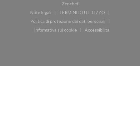
((apre una nuova finestra))
Zenchef
Note legali
TERMINI DI UTILIZZO
((apre una nuova finestra))
((apre una nuova finestra))
Politica di protezione dei dati personali
((apre una nuova finestra))
Informativa sui cookie
Accessibilita
((apre una nuova finestra))
((apre una nuova finest