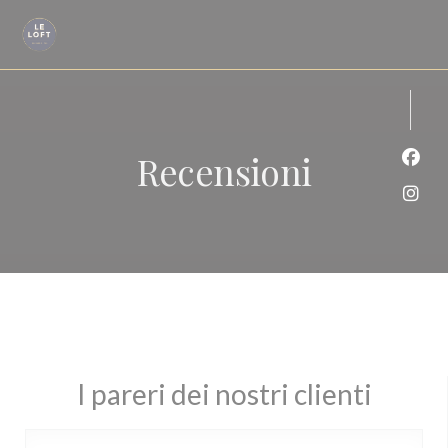
Personalizzazione delle tue scelte sui cookie
Recensioni
Face
Inst
I pareri dei nostri clienti