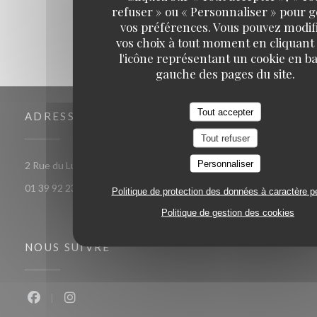
refuser » ou « Personnaliser » pour 
vos préférences. Vous pouvez modif
vos choix à tout moment en cliquant
l'icône représentant un cookie en ba
gauche des pages du site.
Tout accepter
ADRESSE
Tout refuser
Personnaliser
((ouvre une nouvelle f
2 Rue du Luat 95350 Saint-Brice-sous-Forêt
01 39 92 23 82
Politique de protection des données à caractère p
Politique de gestion des cookies
NOUS SUIVRE
Facebook ((ouvre une nouvelle fenêtre))
Instagram ((ouvre une nouvelle fenêtre))