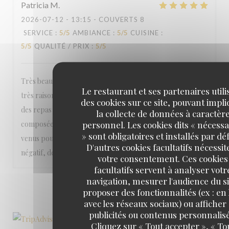
Patricia
M
2026-07-12
- 13:15 - COUVERTS 8
SERVICE
:
5
/5
AMBIANCE
:
5
/5
CUISINE
:
5
/5
QUALITÉ / PRIX
:
5
/5
Très beau cadre pour manger un très bon repas à des prix
Le restaurant et ses partenaires utili
très raisonnable compte tenu de la qualité et de la quantité
des cookies sur ce site, pouvant impl
des repas dans l'assiette que ce soit plat de viande, salade
la collecte de données à caractèr
personnel. Les cookies dits « nécessa
composée, cocktail, dessert, service, ..... Nous sommes
» sont obligatoires et installés par dé
venus pour la 1ère fois avec des amis et je n'ai Rien à dire de
D'autres cookies facultatifs nécessit
négatif, désolée pour vous ! On reviendra très vite !
votre consentement. Ces cookies
facultatifs servent à analyser votr
navigation, mesurer l'audience du si
1
2
3
proposer des fonctionnalités (ex : en 
avec les réseaux sociaux) ou afficher
publicités ou contenus personnalisé
Cliquez sur « Tout accepter », « To