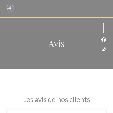
Personnalisation de vos choix en matière de cookies
Avis
Face
Inst
Les avis de nos clients