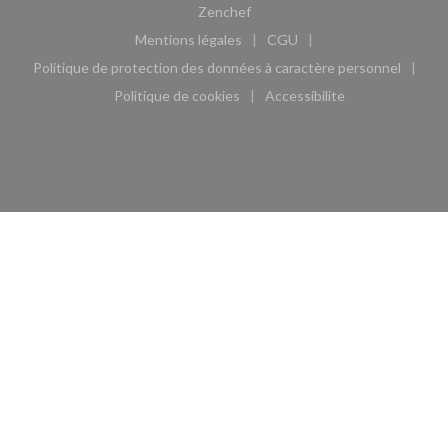
((ouvre une nouvelle fenêtre))
Zenchef
Mentions légales
CGU
((ouvre une nouvelle fenêtre))
((ouvre une nouvelle fen
Politique de protection des données à caractère personnel
((ouvre une nouvelle fenêtre))
Politique de cookies
Accessibilite
((ouvre une nouvelle fenêtre))
((ouvre une nouvelle fe