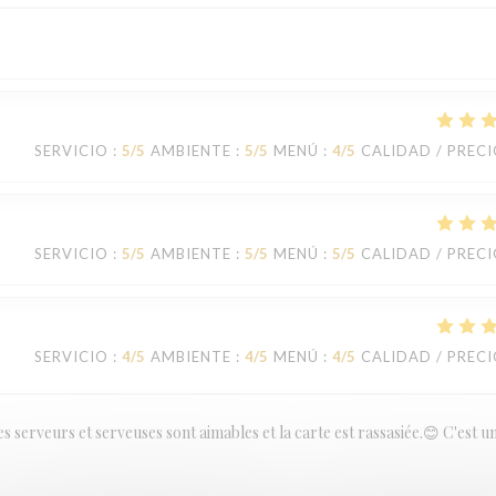
SERVICIO
:
5
/5
AMBIENTE
:
5
/5
MENÚ
:
4
/5
CALIDAD / PREC
SERVICIO
:
5
/5
AMBIENTE
:
5
/5
MENÚ
:
5
/5
CALIDAD / PREC
SERVICIO
:
4
/5
AMBIENTE
:
4
/5
MENÚ
:
4
/5
CALIDAD / PREC
es serveurs et serveuses sont aimables et la carte est rassasiée.😊 C'est u