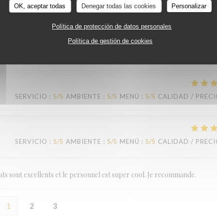
OK, aceptar todas
Denegar todas las cookies
Personalizar
SERVICIO
:
5
/5
AMBIENTE
:
5
/5
MENÚ
:
5
/5
CALIDAD / PREC
Política de protección de datos personales
Política de gestión de cookies
SERVICIO
:
5
/5
AMBIENTE
:
5
/5
MENÚ
:
5
/5
CALIDAD / PREC
SERVICIO
:
5
/5
AMBIENTE
:
5
/5
MENÚ
:
5
/5
CALIDAD / PREC
lats sont excellents et le personnel est super cool. Je recommande.
1
2
3