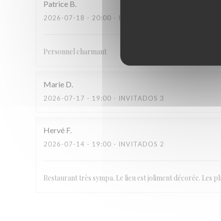
Patrice
B
2026-07-18
- 20:00 - INVITADOS 6
Personnel charmant
Marie
D
2026-07-17
- 19:00 - INVITADOS 3
Hervé
F
2026-07-14
- 19:00 - INVITADOS 2
Restaurant très sympa. Le lieu est joliment décorée. Les p