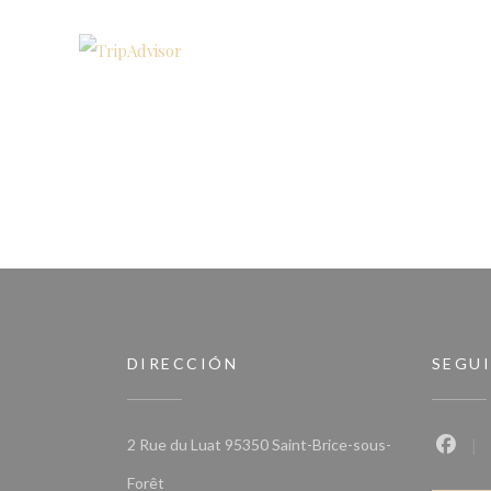
DIRECCIÓN
SEGU
2 Rue du Luat 95350 Saint-Brice-sous-
Faceb
((abre en una nueva ventana))
Forêt