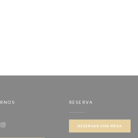
IRNOS
RESERVA
RESERVAR UNA MESA
ook ((abre en una nueva ventana))
Instagram ((abre en una nueva ventana))