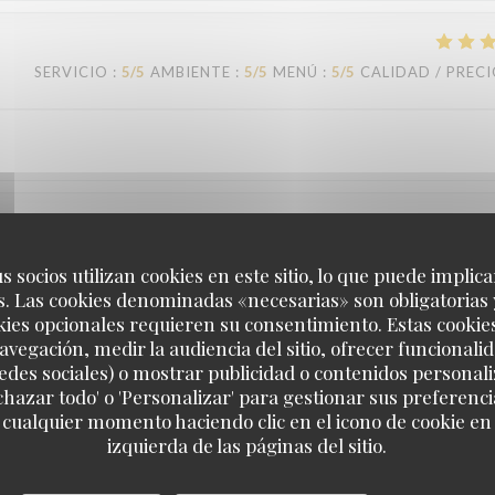
SERVICIO
:
5
/5
AMBIENTE
:
5
/5
MENÚ
:
5
/5
CALIDAD / PREC
SERVICIO
:
5
/5
AMBIENTE
:
5
/5
MENÚ
:
5
/5
CALIDAD / PREC
s socios utilizan cookies en este sitio, lo que puede implica
. Las cookies denominadas «necesarias» son obligatorias 
kies opcionales requieren su consentimiento. Estas cookie
. Personnel très sympathique
avegación, medir la audiencia del sitio, ofrecer funcionali
edes sociales) o mostrar publicidad o contenidos personali
echazar todo' o 'Personalizar' para gestionar sus preferen
 cualquier momento haciendo clic en el icono de cookie en l
SERVICIO
:
4
/5
AMBIENTE
:
5
/5
MENÚ
:
5
/5
CALIDAD / PREC
izquierda de las páginas del sitio.