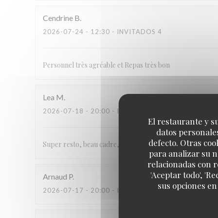
Cendrine
B
2026-07-24
- 12:30 - INVITADOS 4
Personnel très agréable et Repas très bon
Lea
M
2026-07-18
- 20:00 - INVITADOS 2
El restaurante y su
datos personales
defecto. Otras coo
Super resto, beau cadre, les repas sont généreux et bons
para analizar su n
relacionadas con r
'Aceptar todo', 'R
Arnaud
P
sus opciones en
2026-07-17
- 20:00 - INVITADOS 4