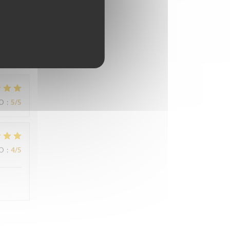
IO
:
5
/5
IO
:
5
/5
IO
:
4
/5