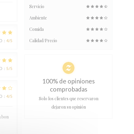
Servicio
Ambiente
Comida
Calidad/Precio
IO
:
4
/5
IO
:
5
/5
100% de opiniones
comprobadas
IO
:
4
/5
Solo los clientes que reservaron
dejaron su opinión
n bon