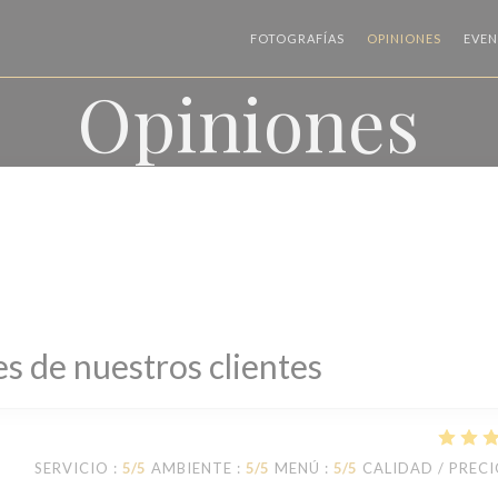
FOTOGRAFÍAS
OPINIONES
EVE
Opiniones
s de nuestros clientes
SERVICIO
:
5
/5
AMBIENTE
:
5
/5
MENÚ
:
5
/5
CALIDAD / PREC