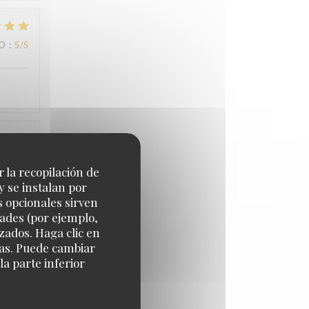
IO
:
5
/5
IO
:
5
/5
r la recopilación de
y se instalan por
s opcionales sirven
dades (por ejemplo,
zados. Haga clic en
cias. Puede cambiar
a parte inferior
IO
:
5
/5