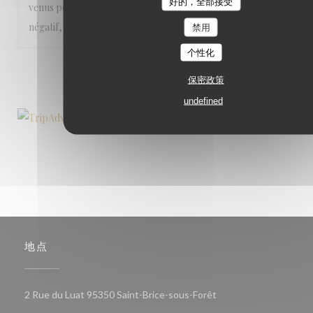
好的，全部接受
venus pour la 1ère fois avec des amis et je n'ai Rien à dire de
négatif, désolée pour vous ! On reviendra très vite !
禁用
个性化
1
2
3
保密政策
undefined
地点
((在新窗口中打开))
2 Rue du Luat 95350 Saint-Brice-sous-Forêt