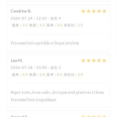
Cendrine
B
2026-07-24
- 12:30 - 来宾 4
服务
:
5
/5
氛围
:
5
/5
菜单
:
5
/5
质价比
:
5
/5
Personnel très agréable et Repas très bon
Lea
M
2026-07-18
- 20:00 - 来宾 2
服务
:
5
/5
氛围
:
5
/5
菜单
:
5
/5
质价比
:
5
/5
Super resto, beau cadre, les repas sont généreux et bons.
Personnel très sympathique
Arnaud
P