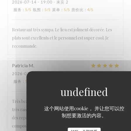
2026-07-14
- 19:00 - 来宾 2
服务
:
5
/5
氛围
:
5
/5
菜单
:
5
/5
质价比
:
4
/5
Restaurant très sympa. Le lieu est joliment décorée. Les
plats sont excellents et le personnel est super cool. Je
recommande.
Patricia
M
2026-07-12
- 13:15 - 来宾 8
服务
:
5
/5
氛围
:
5
/5
菜单
:
5
/5
质价比
:
5
/5
Très beau cadre pour manger un très bon repas à des prix
这个网站使用cookie， 并让您可以控
très raisonnable compte tenu de la qualité et de la quantité
制想要激活的内容。
des repas dans l'assiette que ce soit plat de viande, salade
composée, cocktail, dessert, service, ..... Nous sommes