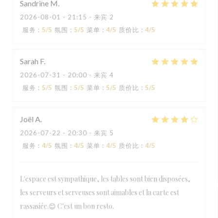
Sandrine
M
2026-08-01
- 21:15 - 来宾 2
服务
:
5
/5
氛围
:
5
/5
菜单
:
4
/5
质价比
:
4
/5
Sarah
F
2026-07-31
- 20:00 - 来宾 4
服务
:
5
/5
氛围
:
5
/5
菜单
:
5
/5
质价比
:
5
/5
Joël
A
2026-07-22
- 20:30 - 来宾 5
服务
:
4
/5
氛围
:
4
/5
菜单
:
4
/5
质价比
:
4
/5
L'espace est sympathique, les tables sont bien disposées,
les serveurs et serveuses sont aimables et la carte est
rassasiée.😊 C'est un bon resto.