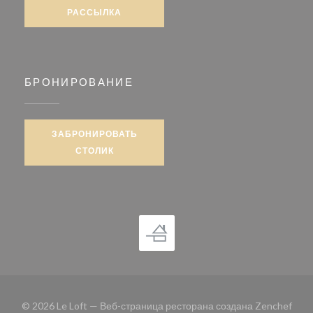
РАССЫЛКА
БРОНИРОВАНИЕ
ЗАБРОНИРОВАТЬ
СТОЛИК
((от
© 2026 Le Loft — Веб-страница ресторана создана
Zenchef