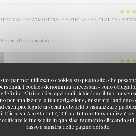
SERVIZIO
:
5
/5
ATMOSFERA
:
5
/5
CUCINA
:
5
/5
QUALITÀ / PREZ
. Personnel très sympathique
SERVIZIO
:
4
/5
ATMOSFERA
:
5
/5
CUCINA
:
5
/5
QUALITÀ / PREZ
 i suoi partner utilizzano cookies su questo sito, che posso
 personali. I cookies denominati «necessari» sono obbligatori
definita. Altri cookies opzionali richiedono il tuo consens
SERVIZIO
:
5
/5
ATMOSFERA
:
5
/5
CUCINA
:
5
/5
QUALITÀ / PREZ
no per analizzare la tua navigazione, misurare l'audience d
ad esempio, legate ai social network) o visualizzare pubblic
. Clicca su 'Accetta tutto', 'Rifiuta tutto' o 'Personalizza' per
odificare le tue scelte in qualsiasi momento cliccando sull'
basso a sinistra delle pagine del sito.