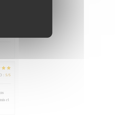
ZO
:
5
/5
ZO
:
4
/5
ZO
:
5
/5
ans
mis et