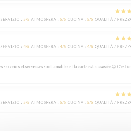
SERVIZIO
:
5
/5
ATMOSFERA
:
5
/5
CUCINA
:
5
/5
QUALITÀ / PREZ
SERVIZIO
:
4
/5
ATMOSFERA
:
4
/5
CUCINA
:
4
/5
QUALITÀ / PREZ
es serveurs et serveuses sont aimables et la carte est rassasiée.😊 C'est u
SERVIZIO
:
5
/5
ATMOSFERA
:
5
/5
CUCINA
:
5
/5
QUALITÀ / PREZ