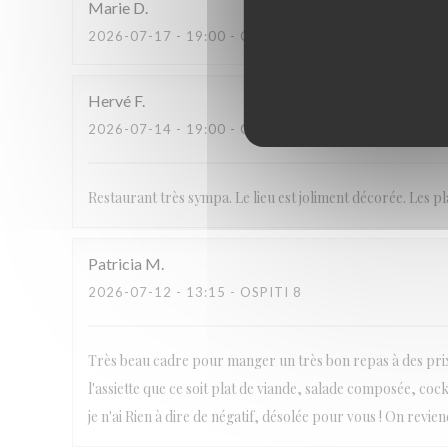
Marie
D
2026-07-17
- 19:00 - OSPITI 3
Hervé
F
2026-07-14
- 19:00 - OSPITI 2
Restaurant très sympa. Le lieu est joliment décorée. Les p
Patricia
M
2026-07-12
- 13:15 - OSPITI 8
Très beau cadre pour manger un très bon repas à des prix 
l'assiette que ce soit plat de viande, salade composée, cock
je n'ai Rien à dire de négatif, désolée pour vous ! On reviend