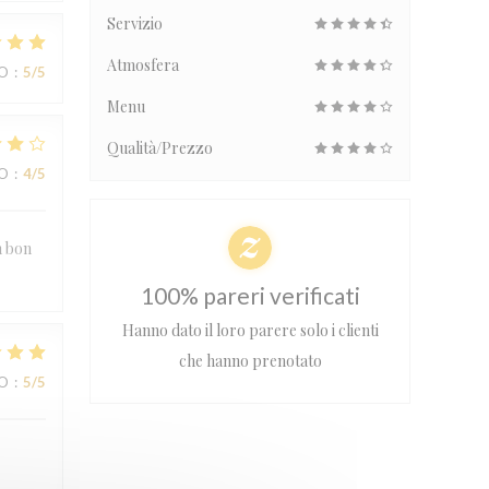
Servizio
Atmosfera
ZO
:
5
/5
Menu
Qualità/Prezzo
ZO
:
4
/5
n bon
100% pareri verificati
Hanno dato il loro parere solo i clienti
che hanno prenotato
ZO
:
5
/5