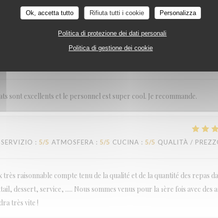
Ok, accetta tutto
Rifiuta tutti i cookie
Personalizza
SERVIZIO
:
5
/5
ATMOSFERA
:
5
/5
CUCINA
:
5
/5
QUALITÀ / PREZ
Politica di protezione dei dati personali
Politica di gestione dei cookie
SERVIZIO
:
5
/5
ATMOSFERA
:
5
/5
CUCINA
:
5
/5
QUALITÀ / PREZ
lats sont excellents et le personnel est super cool. Je recommande.
SERVIZIO
:
5
/5
ATMOSFERA
:
5
/5
CUCINA
:
5
/5
QUALITÀ / PREZ
très raisonnable compte tenu de la qualité et de la quantité des repas d
tail, dessert, service, ..... Nous sommes venus pour la 1ère fois avec des a
ra très vite !