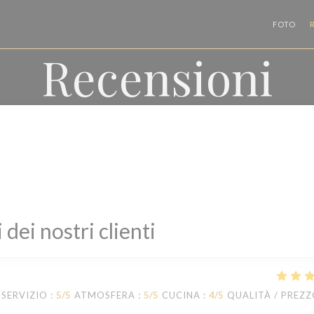
FOTO
Recensioni
i dei nostri clienti
SERVIZIO
:
5
/5
ATMOSFERA
:
5
/5
CUCINA
:
4
/5
QUALITÀ / PREZ