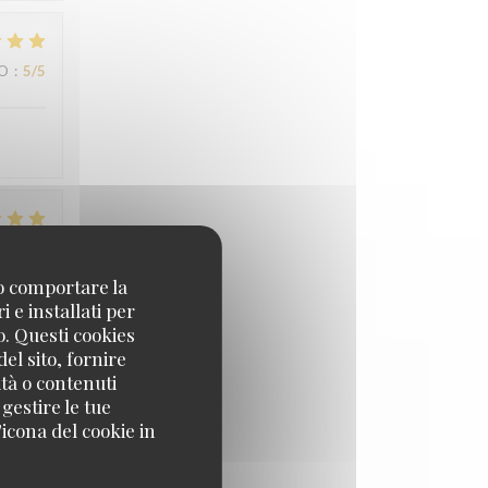
ZO
:
5
/5
ZO
:
5
/5
no comportare la
 e installati per
o. Questi cookies
ZO
:
5
/5
el sito, fornire
ità o contenuti
 gestire le tue
icona del cookie in