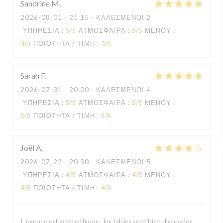
Sandrine
M
2026-08-01
- 21:15 - ΚΑΛΕΣΜΈΝΟΙ 2
ΥΠΗΡΕΣΊΑ
:
5
/5
ΑΤΜΌΣΦΑΙΡΑ
:
5
/5
ΜΕΝΟΎ
:
4
/5
ΠΟΙΌΤΗΤΑ / ΤΙΜΉ
:
4
/5
Sarah
F
2026-07-31
- 20:00 - ΚΑΛΕΣΜΈΝΟΙ 4
ΥΠΗΡΕΣΊΑ
:
5
/5
ΑΤΜΌΣΦΑΙΡΑ
:
5
/5
ΜΕΝΟΎ
:
5
/5
ΠΟΙΌΤΗΤΑ / ΤΙΜΉ
:
5
/5
Joël
A
2026-07-22
- 20:30 - ΚΑΛΕΣΜΈΝΟΙ 5
ΥΠΗΡΕΣΊΑ
:
4
/5
ΑΤΜΌΣΦΑΙΡΑ
:
4
/5
ΜΕΝΟΎ
:
4
/5
ΠΟΙΌΤΗΤΑ / ΤΙΜΉ
:
4
/5
L'espace est sympathique, les tables sont bien disposées,