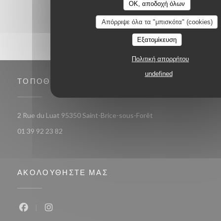
OK, αποδοχή όλων
Απόρριψε όλα τα "μπισκότα" (cookies)
Εξατομίκευση
Πολιτική απορρήτου
undefined
ΤΟΠΟΘΕΣΊΑ
((ανοίγει σε νέο παράθ
2 Rue du Luat 95350 Saint-Brice-sous-Forêt
01 39 92 23 82
ΑΚΟΛΟΥΘΉΣΤΕ ΜΑΣ
Facebook ((ανοίγει σε νέο παράθυρο))
Instagram ((ανοίγει σε νέο παράθυρο))