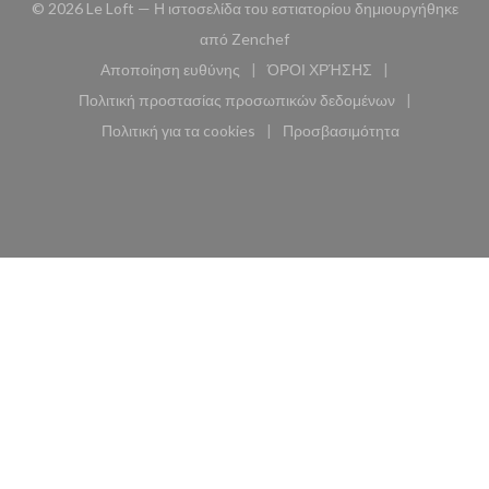
© 2026 Le Loft — Η ιστοσελίδα του εστιατορίου δημιουργήθηκε
((ανοίγει σε νέο παράθυρο))
από
Zenchef
Αποποίηση ευθύνης
ΌΡΟΙ ΧΡΉΣΗΣ
((ανοίγει σε νέο παράθυρο))
((ανοίγει σε νέο παράθυ
Πολιτική προστασίας προσωπικών δεδομένων
((ανοίγει σε νέο παράθυρο))
Πολιτική για τα cookies
Προσβασιμότητα
((ανοίγει σε νέο παράθυρο))
((ανοίγει σε νέο παρά