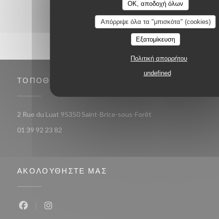
OK, αποδοχή όλων
Απόρριψε όλα τα "μπισκότα" (cookies)
Εξατομίκευση
Πολιτική απορρήτου
undefined
ΤΟΠΟΘΕΣΊΑ
((ανοίγει σε νέο παράθ
2 Rue du Luat 95350 Saint-Brice-sous-Forêt
01 39 92 23 82
ΑΚΟΛΟΥΘΉΣΤΕ ΜΑΣ
Facebook ((ανοίγει σε νέο παράθυρο))
Instagram ((ανοίγει σε νέο παράθυρο))