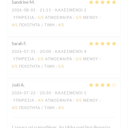
Sandrine
M
2026-08-01
- 21:15 - ΚΑΛΕΣΜΈΝΟΙ 2
ΥΠΗΡΕΣΊΑ
:
5
/5
ΑΤΜΌΣΦΑΙΡΑ
:
5
/5
ΜΕΝΟΎ
:
4
/5
ΠΟΙΌΤΗΤΑ / ΤΙΜΉ
:
4
/5
Sarah
F
2026-07-31
- 20:00 - ΚΑΛΕΣΜΈΝΟΙ 4
ΥΠΗΡΕΣΊΑ
:
5
/5
ΑΤΜΌΣΦΑΙΡΑ
:
5
/5
ΜΕΝΟΎ
:
5
/5
ΠΟΙΌΤΗΤΑ / ΤΙΜΉ
:
5
/5
Joël
A
2026-07-22
- 20:30 - ΚΑΛΕΣΜΈΝΟΙ 5
ΥΠΗΡΕΣΊΑ
:
4
/5
ΑΤΜΌΣΦΑΙΡΑ
:
4
/5
ΜΕΝΟΎ
:
4
/5
ΠΟΙΌΤΗΤΑ / ΤΙΜΉ
:
4
/5
L'espace est sympathique, les tables sont bien disposées,