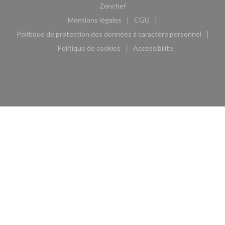
((ouvre une nouvelle fenêtre))
Zenchef
Mentions légales
CGU
((ouvre une nouvelle fenêtre))
((ouvre une nouvelle fen
Politique de protection des données à caractère personnel
((ouvre une nouvelle fenêtre))
Politique de cookies
Accessibilite
((ouvre une nouvelle fenêtre))
((ouvre une nouvelle fe