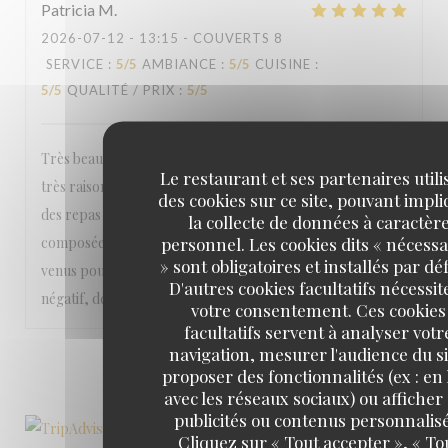
Patricia
M
2026-07-12
- 13:15 - COUVERTS 8
SERVICE
:
5
/5
AMBIANCE
:
5
/5
CUISINE
:
5
/5
QUALITÉ / PRIX
:
5
/5
Très beau cadre pour manger un très bon repas à des prix
Le restaurant et ses partenaires utili
très raisonnable compte tenu de la qualité et de la quantité
des cookies sur ce site, pouvant impl
des repas dans l'assiette que ce soit plat de viande, salade
la collecte de données à caractèr
personnel. Les cookies dits « nécessa
composée, cocktail, dessert, service, ..... Nous sommes
» sont obligatoires et installés par dé
venus pour la 1ère fois avec des amis et je n'ai Rien à dire de
D'autres cookies facultatifs nécessit
négatif, désolée pour vous ! On reviendra très vite !
votre consentement. Ces cookies
facultatifs servent à analyser votr
navigation, mesurer l'audience du si
1
2
3
proposer des fonctionnalités (ex : en 
avec les réseaux sociaux) ou afficher
publicités ou contenus personnalisé
Cliquez sur « Tout accepter », « To