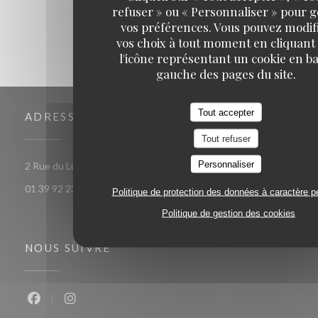
refuser » ou « Personnaliser » pour 
vos préférences. Vous pouvez modif
vos choix à tout moment en cliquant
l'icône représentant un cookie en ba
gauche des pages du site.
Tout accepter
ADRESSE
Tout refuser
Personnaliser
((ouvre une nouvelle f
2 Rue du Luat 95350 Saint-Brice-sous-Forêt
01 39 92 23 82
Politique de protection des données à caractère p
Politique de gestion des cookies
NOUS SUIVRE
Facebook ((ouvre une nouvelle fenêtre))
Instagram ((ouvre une nouvelle fenêtre))