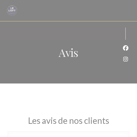
Personnalisation de vos choix en matière de cookies
Avis
Face
Inst
Les avis de nos clients