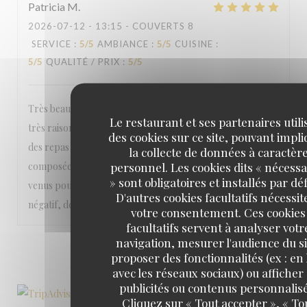
Patricia
M
2026-07-12
- 13:15 - COUVERTS 8
SERVICE
:
5
/5
AMBIANCE
:
5
/5
CUISINE
:
5
/5
QUALITÉ / PRIX
:
5
/5
Très beau cadre pour manger un très bon repas à des prix
Le restaurant et ses partenaires utili
très raisonnable compte tenu de la qualité et de la quantité
des cookies sur ce site, pouvant impl
des repas dans l'assiette que ce soit plat de viande, salade
la collecte de données à caractèr
personnel. Les cookies dits « nécessa
composée, cocktail, dessert, service, ..... Nous sommes
» sont obligatoires et installés par dé
venus pour la 1ère fois avec des amis et je n'ai Rien à dire de
D'autres cookies facultatifs nécessit
négatif, désolée pour vous ! On reviendra très vite !
votre consentement. Ces cookies
facultatifs servent à analyser votr
navigation, mesurer l'audience du si
1
2
3
proposer des fonctionnalités (ex : en 
avec les réseaux sociaux) ou afficher
publicités ou contenus personnalisé
Cliquez sur « Tout accepter », « To