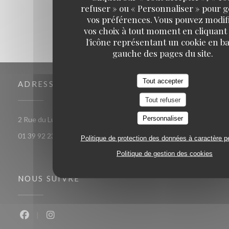
refuser » ou « Personnaliser » pour 
vos préférences. Vous pouvez modif
vos choix à tout moment en cliquant
l'icône représentant un cookie en ba
gauche des pages du site.
Tout accepter
ADRESSE
Tout refuser
Personnaliser
((ouvre une nouvelle f
2 Rue du Luat 95350 Saint-Brice-sous-Forêt
01 39 92 23 82
Politique de protection des données à caractère p
Politique de gestion des cookies
NOUS SUIVRE
Facebook ((ouvre une nouvelle fenêtre))
Instagram ((ouvre une nouvelle fenêtre))