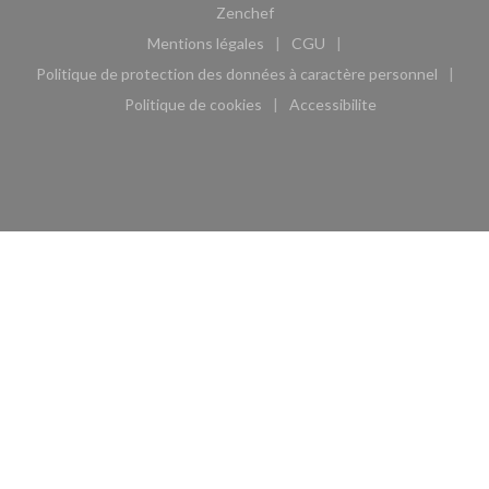
((ouvre une nouvelle fenêtre))
Zenchef
Mentions légales
CGU
((ouvre une nouvelle fenêtre))
((ouvre une nouvelle fen
Politique de protection des données à caractère personnel
((ouvre une nouvelle fenêtre))
Politique de cookies
Accessibilite
((ouvre une nouvelle fenêtre))
((ouvre une nouvelle fe