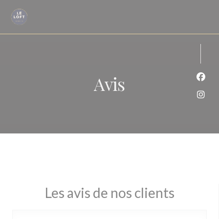
Personnalisation de vos choix en matière de cookies
Avis
Face
Inst
Les avis de nos clients