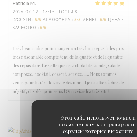
Patricia
M
2026-07-12
- 13:15 - ГОСТИ 8
УСЛУГИ
:
5
/5
АТМОСФЕРА
:
5
/5
МЕНЮ
:
5
/5
ЦЕНА /
КАЧЕСТВО
:
5
/5
Très beau cadre pour manger un très bon repas à des prix
très raisonnable compte tenu de la qualité et de la quantité
des repas dans l'assiette que ce soit plat de viande, salade
composée, cocktail, dessert, service, ..... Nous sommes
venus pour la 1ère fois avec des amis et je n'ai Rien à dire de
négatif, désolée pour vous ! On reviendra très vite !
1
2
3
Этот сайт использует кукис и
позволяет вам контролироват
сервисы которые вы хотите