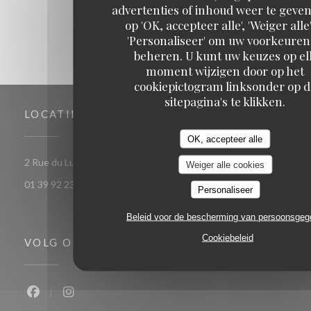
advertenties of inhoud weer te geven
op 'OK, accepteer alle', 'Weiger alle'
'Personaliseer' om uw voorkeuren
beheren. U kunt uw keuzes op el
moment wijzigen door op het
cookiepictogram linksonder op d
sitepagina's te klikken.
LOCATIE
OK, accepteer alle
((opent in een nieuw v
2 Rue du Luat 95350 Saint-Brice-sous-Forêt
Weiger alle cookies
01 39 92 23 82
Personaliseer
Beleid voor de bescherming van persoonsge
Cookiebeleid
VOLG ONS
Facebook ((opent in een nieuw venster))
Instagram ((opent in een nieuw venster))