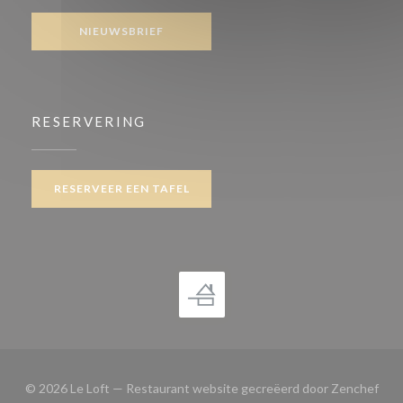
NIEUWSBRIEF
RESERVERING
RESERVEER EEN TAFEL
((op
© 2026 Le Loft — Restaurant website gecreëerd door
Zenchef