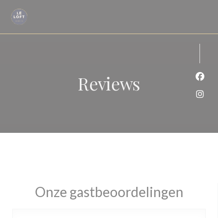
Cookies beheer paneel
Reviews
Face
Inst
Onze gastbeoordelingen