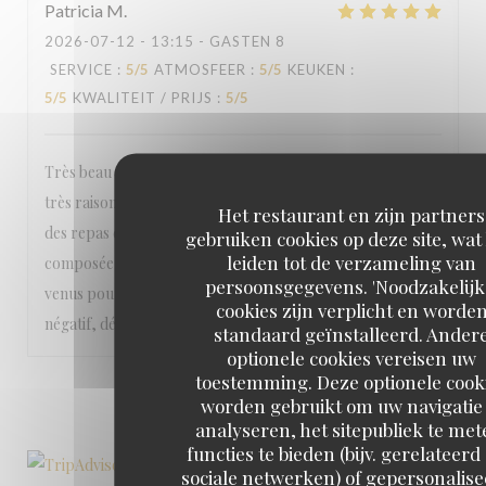
Patricia
M
2026-07-12
- 13:15 - GASTEN 8
SERVICE
:
5
/5
ATMOSFEER
:
5
/5
KEUKEN
:
5
/5
KWALITEIT / PRIJS
:
5
/5
Très beau cadre pour manger un très bon repas à des prix
très raisonnable compte tenu de la qualité et de la quantité
Het restaurant en zijn partners
des repas dans l'assiette que ce soit plat de viande, salade
gebruiken cookies op deze site, wat
leiden tot de verzameling van
composée, cocktail, dessert, service, ..... Nous sommes
persoonsgegevens. 'Noodzakelijk
venus pour la 1ère fois avec des amis et je n'ai Rien à dire de
cookies zijn verplicht en worde
négatif, désolée pour vous ! On reviendra très vite !
standaard geïnstalleerd. Ander
optionele cookies vereisen uw
toestemming. Deze optionele cook
1
2
3
worden gebruikt om uw navigatie 
analyseren, het sitepubliek te met
functies te bieden (bijv. gerelateerd
sociale netwerken) of gepersonalis