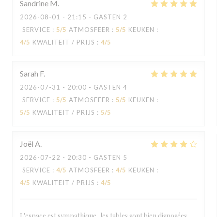
Sandrine
M
2026-08-01
- 21:15 - GASTEN 2
SERVICE
:
5
/5
ATMOSFEER
:
5
/5
KEUKEN
:
4
/5
KWALITEIT / PRIJS
:
4
/5
Sarah
F
2026-07-31
- 20:00 - GASTEN 4
SERVICE
:
5
/5
ATMOSFEER
:
5
/5
KEUKEN
:
5
/5
KWALITEIT / PRIJS
:
5
/5
Joël
A
2026-07-22
- 20:30 - GASTEN 5
SERVICE
:
4
/5
ATMOSFEER
:
4
/5
KEUKEN
:
4
/5
KWALITEIT / PRIJS
:
4
/5
L'espace est sympathique, les tables sont bien disposées,