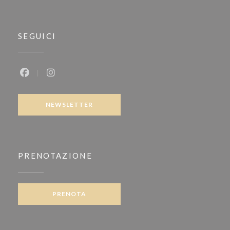
SEGUICI
Facebook ((apre una nuova finestra))
Instagram ((apre una nuova finestra))
NEWSLETTER
PRENOTAZIONE
PRENOTA