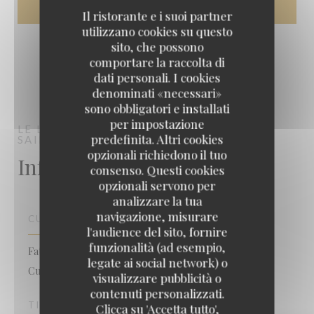
Il ristorante e i suoi partner
utilizzano cookies su questo
sito, che possono
comportare la raccolta di
dati personali. I cookies
denominati «necessari»
sono obbligatori e installati
per impostazione
LE LOFT
BAR BRASSERIE RESTAURANT
predefinita. Altri cookies
SAINT-BRICE-SOUS-FORÊT
opzionali richiedono il tuo
Informazioni pratiche
consenso. Questi cookies
opzionali servono per
analizzare la tua
navigazione, misurare
CUCINA
l'audience del sito, fornire
funzionalità (ad esempio,
Fatto in casa, Tradizionale cucina creativa francese,
legate ai social network) o
Cucina tradizionale
visualizzare pubblicità o
contenuti personalizzati.
TIPOLOGIA
Clicca su 'Accetta tutto',