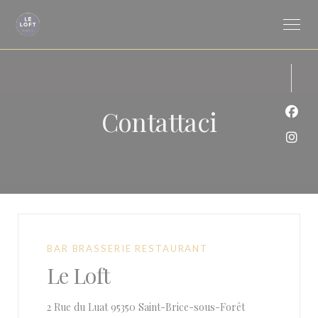
Personalizzazione delle tue scelte sui cookie
Contattaci
Face
Inst
BAR BRASSERIE RESTAURANT
Le Loft
((apre una nuova
2 Rue du Luat 95350 Saint-Brice-sous-Forêt