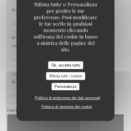
'Rifiuta tutto' o 'Personalizza'
Bar Brasserie Restaurant
per gestire le tue
preferenze. Puoi modificare
le tue scelte in qualsiasi
SERVIZI
momento cliccando
sull'icona del cookie in basso
Serata, Privatizzazione, Accesso disabili, Connessione
a sinistra delle pagine del
wifi, Terrazzo, Ampio parcheggio privato
sito.
METODO DI PAGAMENTO
Ok, accetta tutto
Contactless Payment, Eurocard / Mastercard, Titoli
Rifiuta tutti i cookie
Restaurant, Buoni pasto, Contanti, Bancomat
Personalizza
ACCESSO
Politica di protezione dei dati personali
Politica di gestione dei cookie
grand parking gratuit
Parcheggio