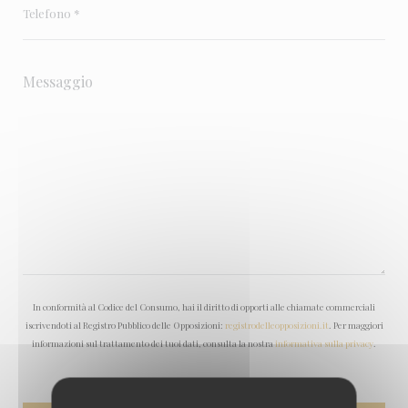
In conformità al Codice del Consumo, hai il diritto di opporti alle chiamate commerciali
iscrivendoti al Registro Pubblico delle Opposizioni:
registrodelleopposizioni.it
. Per maggiori
informazioni sul trattamento dei tuoi dati, consulta la nostra
informativa sulla privacy
.