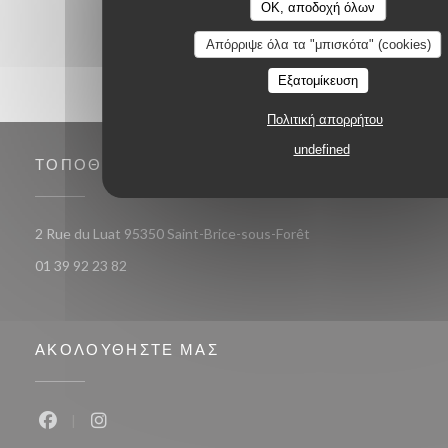
OK, αποδοχή όλων
Απόρριψε όλα τα "μπισκότα" (cookies)
Εξατομίκευση
Πολιτική απορρήτου
undefined
ΤΟΠΟΘΕΣΊΑ
((ανοίγει σε νέο παράθ
2 Rue du Luat 95350 Saint-Brice-sous-Forêt
01 39 92 23 82
ΑΚΟΛΟΥΘΉΣΤΕ ΜΑΣ
Facebook ((ανοίγει σε νέο παράθυρο))
Instagram ((ανοίγει σε νέο παράθυρο))