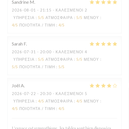
Sandrine
M
2026-08-01
- 21:15 - ΚΑΛΕΣΜΈΝΟΙ 2
ΥΠΗΡΕΣΊΑ
:
5
/5
ΑΤΜΌΣΦΑΙΡΑ
:
5
/5
ΜΕΝΟΎ
:
4
/5
ΠΟΙΌΤΗΤΑ / ΤΙΜΉ
:
4
/5
Sarah
F
2026-07-31
- 20:00 - ΚΑΛΕΣΜΈΝΟΙ 4
ΥΠΗΡΕΣΊΑ
:
5
/5
ΑΤΜΌΣΦΑΙΡΑ
:
5
/5
ΜΕΝΟΎ
:
5
/5
ΠΟΙΌΤΗΤΑ / ΤΙΜΉ
:
5
/5
Joël
A
2026-07-22
- 20:30 - ΚΑΛΕΣΜΈΝΟΙ 5
ΥΠΗΡΕΣΊΑ
:
4
/5
ΑΤΜΌΣΦΑΙΡΑ
:
4
/5
ΜΕΝΟΎ
:
4
/5
ΠΟΙΌΤΗΤΑ / ΤΙΜΉ
:
4
/5
L'espace est sympathique, les tables sont bien disposées,