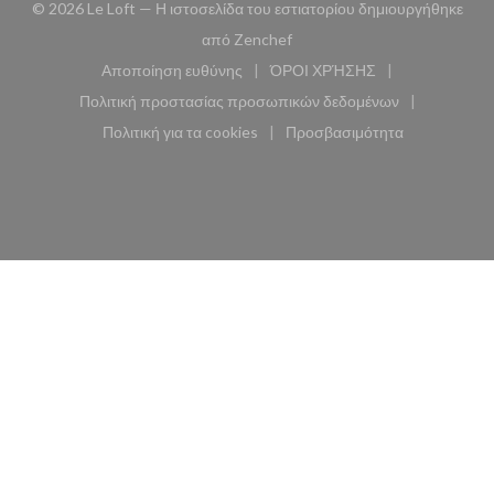
© 2026 Le Loft — Η ιστοσελίδα του εστιατορίου δημιουργήθηκε
((ανοίγει σε νέο παράθυρο))
από
Zenchef
Αποποίηση ευθύνης
ΌΡΟΙ ΧΡΉΣΗΣ
((ανοίγει σε νέο παράθυρο))
((ανοίγει σε νέο παράθυ
Πολιτική προστασίας προσωπικών δεδομένων
((ανοίγει σε νέο παράθυρο))
Πολιτική για τα cookies
Προσβασιμότητα
((ανοίγει σε νέο παράθυρο))
((ανοίγει σε νέο παρά