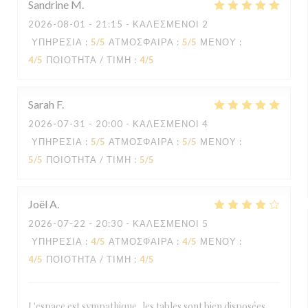
Sandrine
M
2026-08-01
- 21:15 - ΚΑΛΕΣΜΈΝΟΙ 2
ΥΠΗΡΕΣΊΑ
:
5
/5
ΑΤΜΌΣΦΑΙΡΑ
:
5
/5
ΜΕΝΟΎ
:
4
/5
ΠΟΙΌΤΗΤΑ / ΤΙΜΉ
:
4
/5
Sarah
F
2026-07-31
- 20:00 - ΚΑΛΕΣΜΈΝΟΙ 4
ΥΠΗΡΕΣΊΑ
:
5
/5
ΑΤΜΌΣΦΑΙΡΑ
:
5
/5
ΜΕΝΟΎ
:
5
/5
ΠΟΙΌΤΗΤΑ / ΤΙΜΉ
:
5
/5
Joël
A
2026-07-22
- 20:30 - ΚΑΛΕΣΜΈΝΟΙ 5
ΥΠΗΡΕΣΊΑ
:
4
/5
ΑΤΜΌΣΦΑΙΡΑ
:
4
/5
ΜΕΝΟΎ
:
4
/5
ΠΟΙΌΤΗΤΑ / ΤΙΜΉ
:
4
/5
L'espace est sympathique, les tables sont bien disposées,