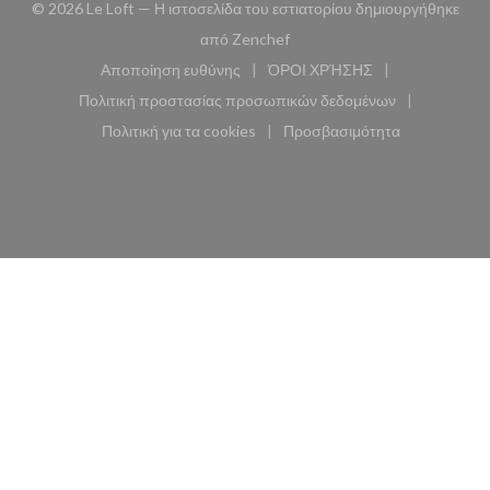
© 2026 Le Loft — Η ιστοσελίδα του εστιατορίου δημιουργήθηκε
((ανοίγει σε νέο παράθυρο))
από
Zenchef
Αποποίηση ευθύνης
ΌΡΟΙ ΧΡΉΣΗΣ
((ανοίγει σε νέο παράθυρο))
((ανοίγει σε νέο παράθυ
Πολιτική προστασίας προσωπικών δεδομένων
((ανοίγει σε νέο παράθυρο))
Πολιτική για τα cookies
Προσβασιμότητα
((ανοίγει σε νέο παράθυρο))
((ανοίγει σε νέο παρά