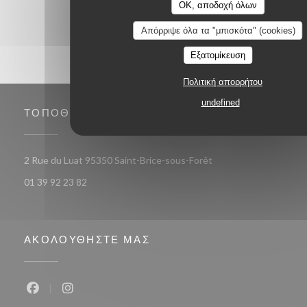
OK, αποδοχή όλων
Απόρριψε όλα τα "μπισκότα" (cookies)
Εξατομίκευση
Πολιτική απορρήτου
undefined
ΤΟΠΟΘΕΣΊΑ
((ανοίγει σε νέο παράθ
2 Rue du Luat 95350 Saint-Brice-sous-Forêt
01 39 92 23 82
ΑΚΟΛΟΥΘΉΣΤΕ ΜΑΣ
Facebook ((ανοίγει σε νέο παράθυρο))
Instagram ((ανοίγει σε νέο παράθυρο))