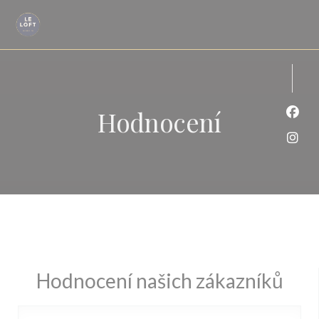
Panel pro správu cookies
Hodnocení
Face
Inst
Hodnocení našich zákazníků