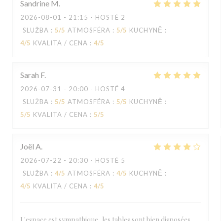
Sandrine
M
2026-08-01
- 21:15 - HOSTÉ 2
SLUŽBA
:
5
/5
ATMOSFÉRA
:
5
/5
KUCHYNĚ
:
4
/5
KVALITA / CENA
:
4
/5
Sarah
F
2026-07-31
- 20:00 - HOSTÉ 4
SLUŽBA
:
5
/5
ATMOSFÉRA
:
5
/5
KUCHYNĚ
:
5
/5
KVALITA / CENA
:
5
/5
Joël
A
2026-07-22
- 20:30 - HOSTÉ 5
SLUŽBA
:
4
/5
ATMOSFÉRA
:
4
/5
KUCHYNĚ
:
4
/5
KVALITA / CENA
:
4
/5
L'espace est sympathique, les tables sont bien disposées,