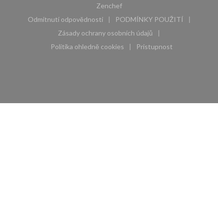
((otevře se v novém okně))
Zenchef
Odmítnutí odpovědnosti
PODMÍNKY POUŽITÍ
((otevře se v novém okně))
((otevře se v novém 
Zásady ochrany osobních údajů
((otevře se v novém okně))
Politika ohledně cookies
Pristupnost
((otevře se v novém okně))
((otevře se v novém 