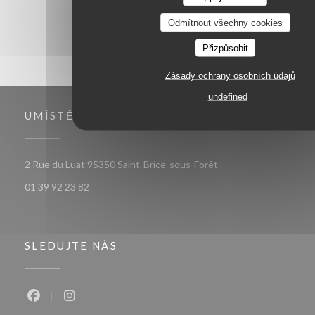
Odmítnout všechny cookies
Přizpůsobit
Zásady ochrany osobních údajů
undefined
UMÍSTĚNÍ
((otevře se v novém o
2 Rue du Luat 95350 Saint-Brice-sous-Forêt
01 39 92 23 82
SLEDUJTE NÁS
Facebook ((otevře se v novém okně))
Instagram ((otevře se v novém okně))