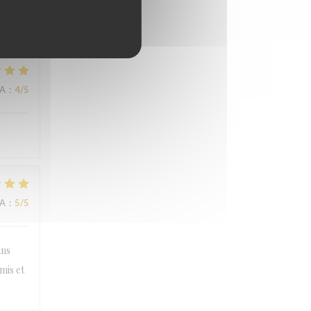
NA
:
5
/5
NA
:
4
/5
NA
:
5
/5
ans
mis et