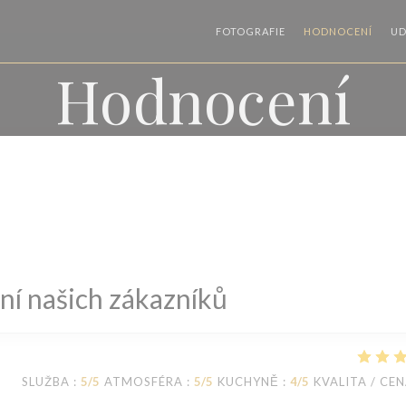
FOTOGRAFIE
HODNOCENÍ
UD
Hodnocení
í našich zákazníků
SLUŽBA
:
5
/5
ATMOSFÉRA
:
5
/5
KUCHYNĚ
:
4
/5
KVALITA / CE