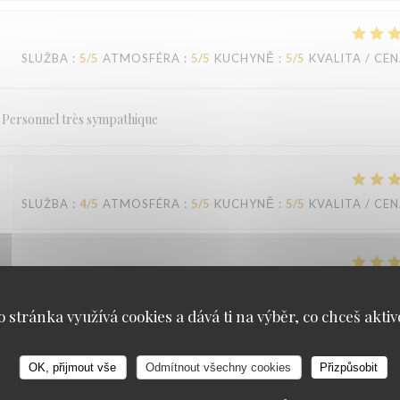
SLUŽBA
:
5
/5
ATMOSFÉRA
:
5
/5
KUCHYNĚ
:
5
/5
KVALITA / CE
. Personnel très sympathique
SLUŽBA
:
4
/5
ATMOSFÉRA
:
5
/5
KUCHYNĚ
:
5
/5
KVALITA / CE
SLUŽBA
:
5
/5
ATMOSFÉRA
:
5
/5
KUCHYNĚ
:
5
/5
KVALITA / CE
o stránka využívá cookies a dává ti na výběr, co chceš aktiv
OK, přijmout vše
Odmítnout všechny cookies
Přizpůsobit