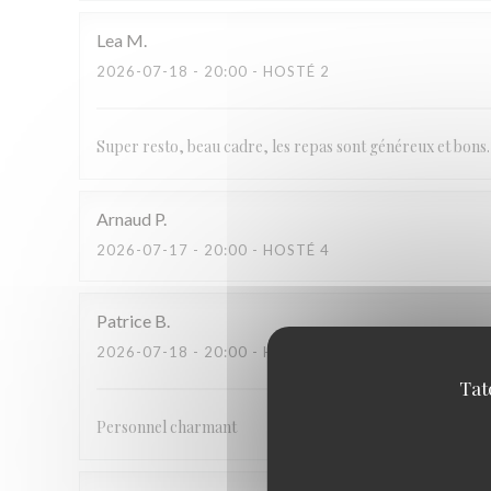
Lea
M
2026-07-18
- 20:00 - HOSTÉ 2
Super resto, beau cadre, les repas sont généreux et bons
Arnaud
P
2026-07-17
- 20:00 - HOSTÉ 4
Patrice
B
2026-07-18
- 20:00 - HOSTÉ 6
Tat
Personnel charmant