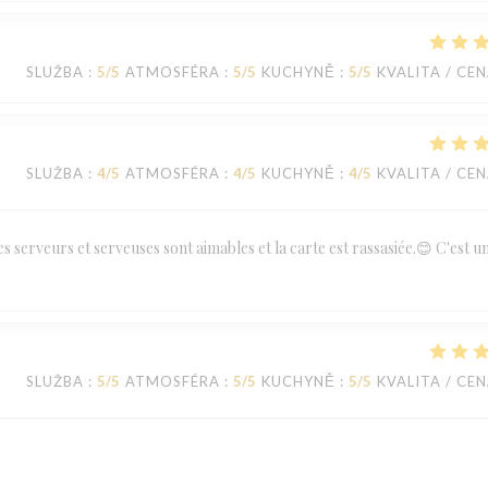
SLUŽBA
:
5
/5
ATMOSFÉRA
:
5
/5
KUCHYNĚ
:
5
/5
KVALITA / CE
SLUŽBA
:
4
/5
ATMOSFÉRA
:
4
/5
KUCHYNĚ
:
4
/5
KVALITA / CE
es serveurs et serveuses sont aimables et la carte est rassasiée.😊 C'est u
SLUŽBA
:
5
/5
ATMOSFÉRA
:
5
/5
KUCHYNĚ
:
5
/5
KVALITA / CE