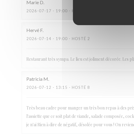
Marie
D
2026-07-17
- 19:00 - HOSTÉ 3
Hervé
F
2026-07-14
- 19:00 - HOSTÉ 2
Restaurant très sympa. Le lieu est joliment décorée. Les p
Patricia
M
2026-07-12
- 13:15 - HOSTÉ 8
Très beau cadre pour manger un très bon repas à des prix 
l'assiette que ce soit plat de viande, salade composée, cock
je n'ai Rien à dire de négatif, désolée pour vous ! On reviend