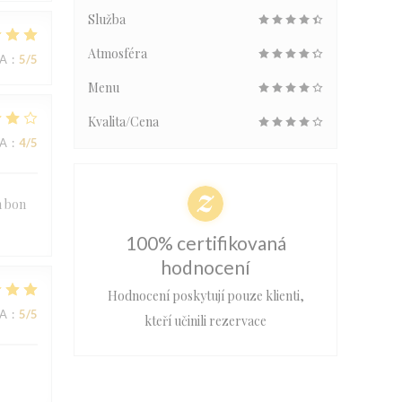
Služba
Atmosféra
NA
:
5
/5
Menu
Kvalita/Cena
NA
:
4
/5
n bon
100% certifikovaná
hodnocení
Hodnocení poskytují pouze klienti,
NA
:
5
/5
kteří učinili rezervace